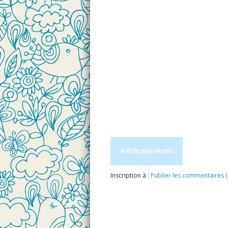
Article plus récent
Inscription à :
Publier les commentaires 