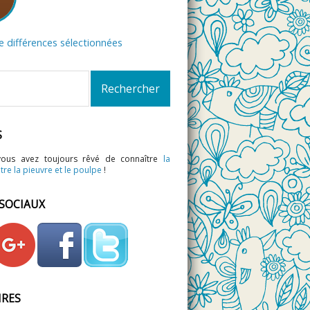
de différences sélectionnées
S
vous avez toujours rêvé de connaître
la
tre la pieuvre et le poulpe
!
 SOCIAUX
IRES