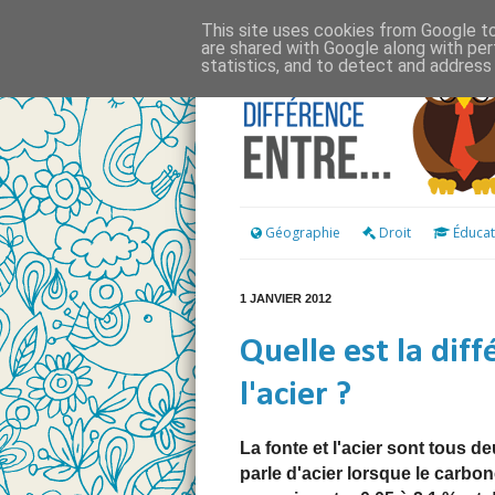
This site uses cookies from Google to 
are shared with Google along with per
statistics, and to detect and address
Géographie
Droit
Éducat
1 JANVIER 2012
Quelle est la diff
l'acier ?
La fonte et l'acier sont tous d
parle d'acier lorsque le carbo