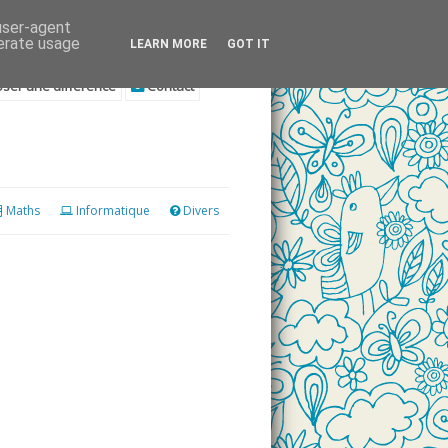
 user-agent
nerate usage
LEARN MORE
GOT IT
ser une différence
Contact
Maths
Informatique
Divers