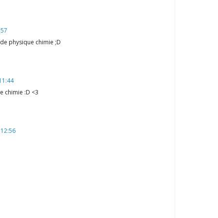
:57
s de physique chimie ;D
11:44
de chimie :D <3
 12:56