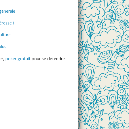
generale
éresse !
lture
plus
er,
poker gratuit
pour se détendre..