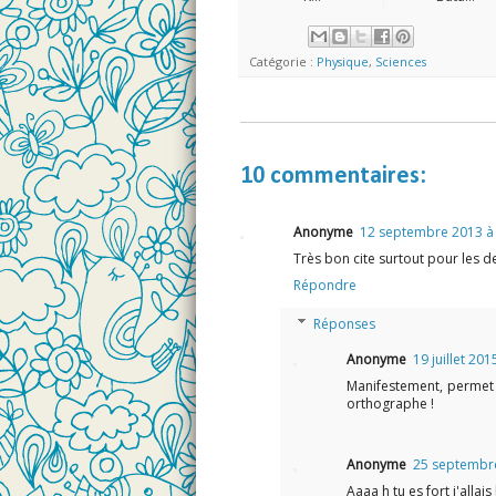
Catégorie :
Physique
,
Sciences
10 commentaires:
Anonyme
12 septembre 2013 à
Très bon cite surtout pour les d
Répondre
Réponses
Anonyme
19 juillet 201
Manifestement, permet 
orthographe !
Anonyme
25 septembre
Aaaa h tu es fort j'allais l