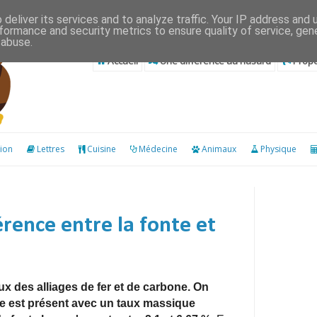
deliver its services and to analyze traffic. Your IP address and
formance and security metrics to ensure quality of service, ge
 abuse.
Accueil
Une différence au hasard
Propo
ion
Lettres
Cuisine
Médecine
Animaux
Physique
érence entre la fonte et
eux des alliages de fer et de carbone. On
ne est présent avec un taux massique