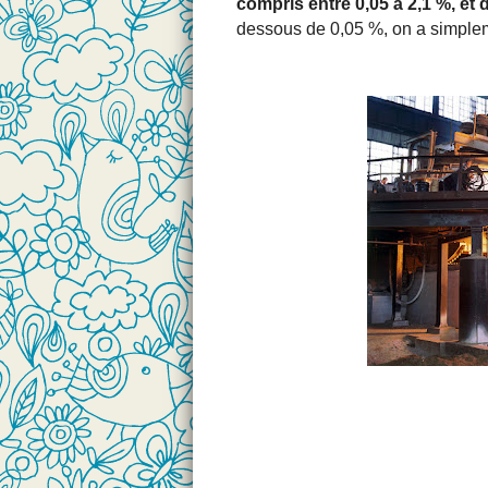
compris entre 0,05 à 2,1 %, et 
dessous de 0,05 %, on a simpleme