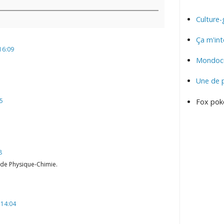
Culture-
Ça m'int
16:09
Mondocu
Une de 
35
Fox pok
8
s de Physique-Chimie.
 14:04