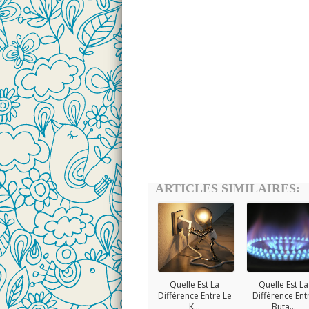
ARTICLES SIMILAIRES:
Quelle Est La
Quelle Est La
Différence Entre Le
Différence Ent
K...
Buta...