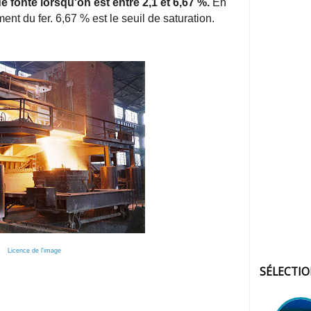
de fonte lorsqu'on est entre 2,1 et 6,67 %.
En
nt du fer. 6,67 % est le seuil de saturation.
Licence de l'image
SÉLECTI