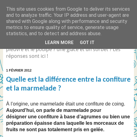
This site uses cookies from Google to deliver its services
Quelle est la différence
and to analyze traffic. Your IP address and user-agent are
shared with Google along with performance and security
entre... ?
metrics to ensure quality of service, generate usage
statistics, and to detect and address abuse.
Différence entre Coca Light et le Coca Zéro ? la
LEARN MORE
GOT IT
pieuvre et le poulpe ? une glace et un sorbet ? Les
réponses sont ici !
1 FÉVRIER 2012
Quelle est la différence entre la confiture
et la marmelade ?
À l'origine, une marmelade était une confiture de coing.
Aujourd'hui, on parle de marmelade pour
désigner une confiture à base d’agrumes ou bien une
préparation épaisse dans laquelle les morceaux de
fruits ne sont pas totalement pris en gelée.