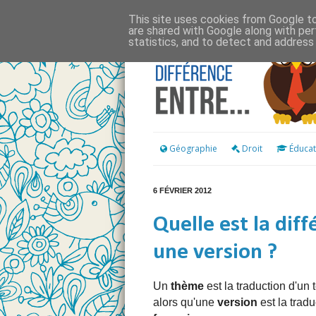
This site uses cookies from Google to 
are shared with Google along with per
statistics, and to detect and address
Géographie
Droit
Éducat
6 FÉVRIER 2012
Quelle est la dif
une version ?
Un
thème
est la traduction d'un 
alors qu'une
version
est la tradu