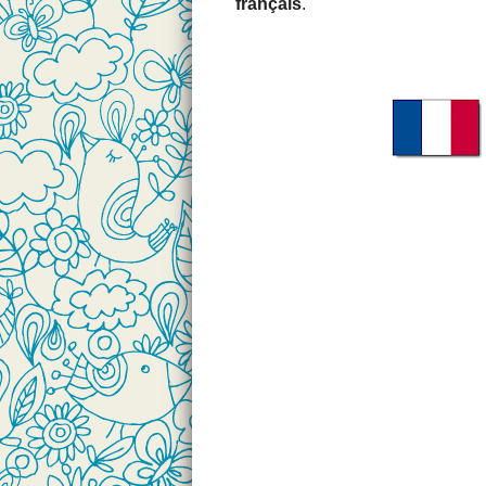
français
.