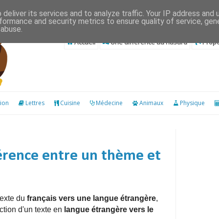
deliver its services and to analyze traffic. Your IP address and
formance and security metrics to ensure quality of service, ge
 abuse.
Accueil
Une différence au hasard
Propo
ion
Lettres
Cuisine
Médecine
Animaux
Physique
férence entre un thème et
texte du
français vers une langue étrangère
,
ction d'un texte en
langue étrangère vers le