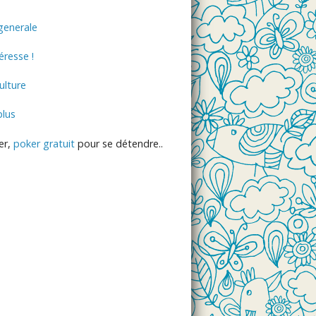
generale
éresse !
lture
plus
er,
poker gratuit
pour se détendre..