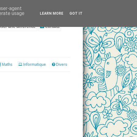
 user-agent
nerate usage
LEARN MORE
GOT IT
ser une différence
Contact
Maths
Informatique
Divers