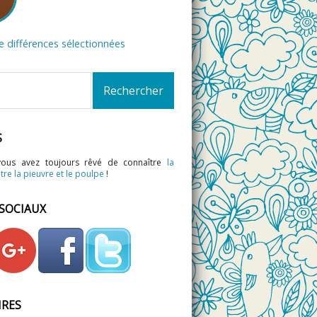
de différences sélectionnées
S
vous avez toujours rêvé de connaître
la
tre la pieuvre et le poulpe
!
 SOCIAUX
IRES