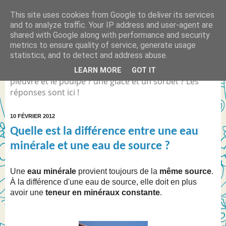
This site uses cookies from Google to deliver its services
Quelle est la différence
and to analyze traffic. Your IP address and user-agent are
shared with Google along with performance and security
entre... ?
metrics to ensure quality of service, generate usage
statistics, and to detect and address abuse.
Différence entre Coca Light et le Coca Zéro ? la
LEARN MORE
GOT IT
pieuvre et le poulpe ? une glace et un sorbet ? Les
réponses sont ici !
10 FÉVRIER 2012
Quelle est la différence entre une eau
minérale et une eau de source ?
Une
eau minérale
provient toujours de la
même source
.
À la différence d'une eau de source, elle doit en plus
avoir une
teneur en minéraux constante
.