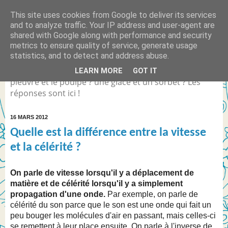
This site uses cookies from Google to deliver its services
Quelle est la différence
and to analyze traffic. Your IP address and user-agent are
shared with Google along with performance and security
entre... ?
metrics to ensure quality of service, generate usage
statistics, and to detect and address abuse.
Différence entre Coca Light et le Coca Zéro ? la
LEARN MORE
GOT IT
pieuvre et le poulpe ? une glace et un sorbet ? Les
réponses sont ici !
16 MARS 2012
Quelle est la différence entre la vitesse
et la célérité ?
On parle de vitesse lorsqu'il y a déplacement de
matière et de célérité lorsqu'il y a simplement
propagation d'une onde.
Par exemple, on parle de
célérité du son parce que le son est une onde qui fait un
peu bouger les molécules d'air en passant, mais celles-ci
se remettent à leur place ensuite. On parle à l'inverse de