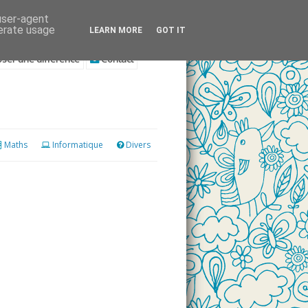
 user-agent
nerate usage
LEARN MORE
GOT IT
ser une différence
Contact
Maths
Informatique
Divers