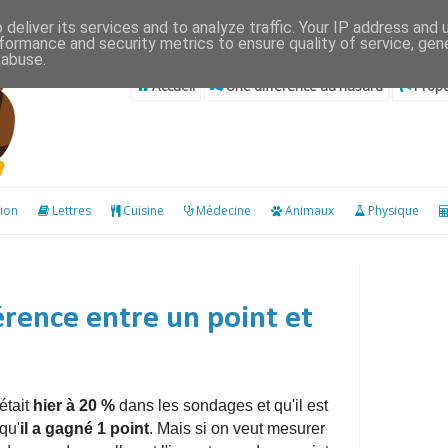
deliver its services and to analyze traffic. Your IP address and
formance and security metrics to ensure quality of service, ge
 abuse.
Accueil
Une différence au hasard
Propo
ion
Lettres
Cuisine
Médecine
Animaux
Physique
férence entre un point et
était
hier à 20 %
dans les sondages et qu'il est
 qu'
il a gagné 1 point
. Mais si on veut mesurer