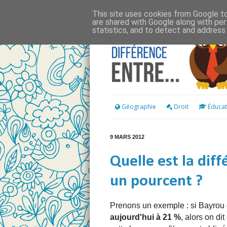
This site uses cookies from Google to 
are shared with Google along with per
statistics, and to detect and address
Géographie
Droit
Éducat
9 MARS 2012
Quelle est la dif
un pourcent ?
Prenons un exemple : si Bayrou 
aujourd'hui à 21 %
, alors on dit