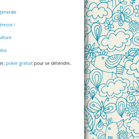
generale
éresse !
lture
plus
er,
poker gratuit
pour se détendre..