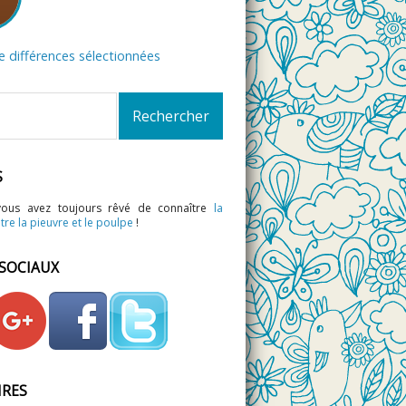
de différences sélectionnées
S
vous avez toujours rêvé de connaître
la
tre la pieuvre et le poulpe
!
 SOCIAUX
IRES