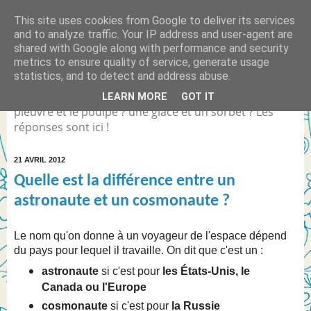
This site uses cookies from Google to deliver its services
Quelle est la différence
and to analyze traffic. Your IP address and user-agent are
shared with Google along with performance and security
entre... ?
metrics to ensure quality of service, generate usage
statistics, and to detect and address abuse.
Différence entre Coca Light et le Coca Zéro ? la
LEARN MORE
GOT IT
pieuvre et le poulpe ? une glace et un sorbet ? Les
réponses sont ici !
21 AVRIL 2012
Quelle est la différence entre un
astronaute et un cosmonaute ?
Le nom qu'on donne à un voyageur de l'espace dépend
du pays pour lequel il travaille. On dit que c'est un :
astronaute
si c'est pour
les États-Unis, le
Canada ou l'Europe
cosmonaute
si c'est pour
la Russie