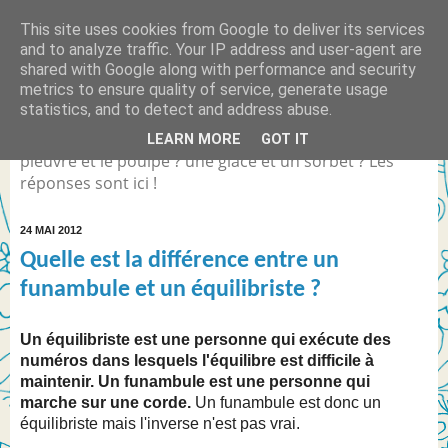
This site uses cookies from Google to deliver its services
Quelle est la différence
and to analyze traffic. Your IP address and user-agent are
shared with Google along with performance and security
entre... ?
metrics to ensure quality of service, generate usage
statistics, and to detect and address abuse.
Différence entre Coca Light et le Coca Zéro ? la
LEARN MORE
GOT IT
pieuvre et le poulpe ? une glace et un sorbet ? Les
réponses sont ici !
24 MAI 2012
Quelle est la différence entre un
funambule et un équilibriste ?
Un équilibriste est une personne qui exécute des
numéros dans lesquels l'équilibre est difficile à
maintenir. Un funambule est une personne qui
marche sur une corde.
Un funambule est donc un
équilibriste mais l'inverse n'est pas vrai.