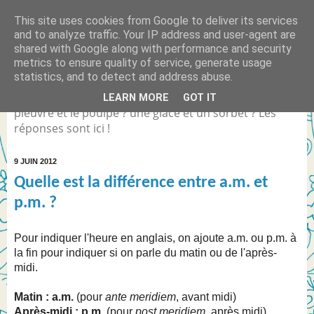
This site uses cookies from Google to deliver its services
Quelle est la différence
and to analyze traffic. Your IP address and user-agent are
shared with Google along with performance and security
entre... ?
metrics to ensure quality of service, generate usage
statistics, and to detect and address abuse.
Différence entre Coca Light et le Coca Zéro ? la
LEARN MORE
GOT IT
pieuvre et le poulpe ? une glace et un sorbet ? Les
réponses sont ici !
9 JUIN 2012
Quelle est la différence entre a.m. et
p.m. ?
Pour indiquer l'heure en anglais, on ajoute a.m. ou p.m. à
la fin pour indiquer si on parle du matin ou de l'après-
midi.
Matin : a.m.
(pour
ante meridiem
, avant midi)
Après-midi : p.m.
(pour
post meridiem
, après midi)