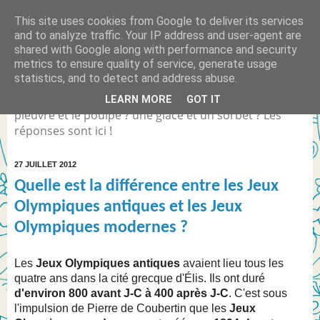
This site uses cookies from Google to deliver its services
Quelle est la différence
and to analyze traffic. Your IP address and user-agent are
shared with Google along with performance and security
entre... ?
metrics to ensure quality of service, generate usage
statistics, and to detect and address abuse.
Différence entre Coca Light et le Coca Zéro ? la
LEARN MORE
GOT IT
pieuvre et le poulpe ? une glace et un sorbet ? Les
réponses sont ici !
27 JUILLET 2012
Quelle est la différence entre les Jeux
Olympiques antiques et les Jeux
Olympiques modernes ?
Les
Jeux Olympiques antiques
avaient lieu tous les
quatre ans dans la cité grecque d'Élis. Ils ont duré
d'environ 800 avant J-C à 400 après J-C
. C'est sous
l'impulsion de Pierre de Coubertin que les
Jeux