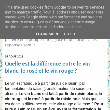
This site uses cookies from Google to deliver its services
Quelle est la différence
and to analyze traffic. Your IP address and user-agent are
shared with Google along with performance and security
entre... ?
metrics to ensure quality of service, generate usage
statistics, and to detect and address abuse.
Différence entre Coca Light et le Coca Zéro ? la
LEARN MORE
GOT IT
pieuvre et le poulpe ? une glace et un sorbet ? Les
réponses sont ici !
15 AOÛT 2012
Quelle est la différence entre le vin
blanc, le rosé et le vin rouge ?
Le vin est fabriqué à partir de jus de raisin, par
fermentation du raisin (transformation du sucre en
alcool).
Le vin blanc est fait à partir de raisin blanc, le
vin rouge et le rosé à partir de raisin noir.
Mais quelle
est donc la différence entre le vin rouge et le rosé ?
Pour
faire du vin rosé, on enlève, avant la fermentation, la