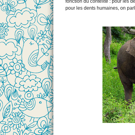
fonction du contexte : pour les d
pour les dents humaines, on parl