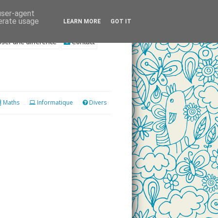
 user-agent
nerate usage
LEARN MORE
GOT IT
ser une différence
Contact
Maths
Informatique
Divers