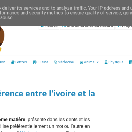
deliver its services and to analyze traffic. Your IP address and
formance and security metrics to ensure quality of service, ge
 abuse.
Accueil
Une différence au hasard
Propo
ion
Lettres
Cuisine
Médecine
Animaux
Physique
érence entre l'ivoire et la
même matière
, présente dans les dents et les
ise préférentiellement un mot ou l'autre en