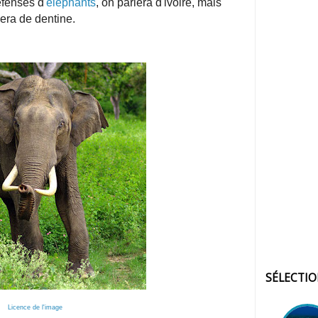
éfenses d'
éléphants
, on parlera d'ivoire, mais
era de dentine.
SÉLECTI
Licence de l'image