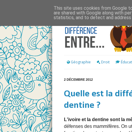
This site uses cookies from Google to 
are shared with Google along with per
statistics, and to detect and address
Géographie
Droit
Éducat
2 DÉCEMBRE 2012
Quelle est la diff
dentine ?
L'ivoire et la dentine sont la 
défenses des mammifères. On util