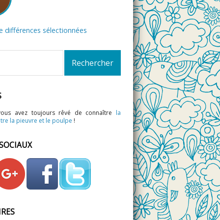
de différences sélectionnées
S
vous avez toujours rêvé de connaître
la
tre la pieuvre et le poulpe
!
 SOCIAUX
IRES