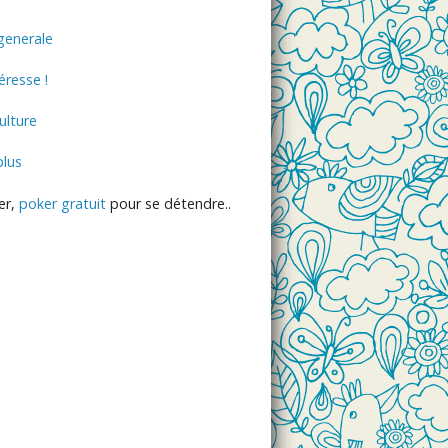
generale
éresse !
lture
plus
er,
poker gratuit
pour se détendre..