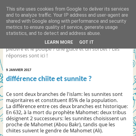
This site uses cookies from Google to deliver its services
Quelle est la différence
and to analyze traffic. Your IP address and user-agent are
shared with Google along with performance and security
entre... ?
metrics to ensure quality of service, generate usage
statistics, and to detect and address abuse.
Différence entre Coca Light et le Coca Zéro ? la
LEARN MORE
GOT IT
pieuvre et le poulpe ? une glace et un sorbet ? Les
réponses sont ici !
9 JANVIER 2017
différence chiite et sunnite ?
Ce sont deux branches de l'islam: les sunnites sont
majoritaires et constituent 85% de la population.
La différence entre ces deux branches est historique:
En 632, à la mort du prophète Mahomet: deux tribus
désignent 2 successeurs: les sunnites choisissent un
proche de Mahomet (Abou Bakr), tandis que les
chiites suivent le gendre de Mahomet (Ali).