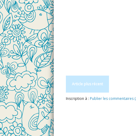
Article plus récent
Inscription à :
Publier les commentaires 