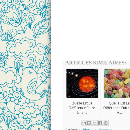
ARTICLES SIMILAIRES:
Quelle Est La
Quelle Est La
Différence Entre
Différence Entr
Une ...
A...
Catégorie :
Physique
,
Sciences