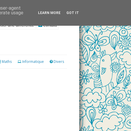
 user-agent
nerate usage
LEARN MORE
GOT IT
ser une différence
Contact
Maths
Informatique
Divers