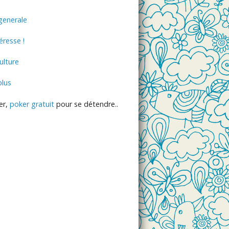
generale
éresse !
lture
plus
er,
poker gratuit
pour se détendre..