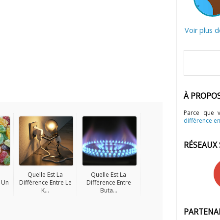
Voir plus 
À PROPO
Parce que 
différence en
RÉSEAUX
Quelle Est La
Quelle Est La
e Un
Différence Entre Le
Différence Entre
K...
Buta...
PARTENA