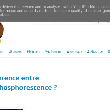
deliver its services and to analyze traffic. Your IP address and
formance and security metrics to ensure quality of service, ge
 abuse.
Accueil
Une différence au hasard
Propo
ion
Lettres
Cuisine
Médecine
Animaux
Physique
férence entre
phosphorescence ?