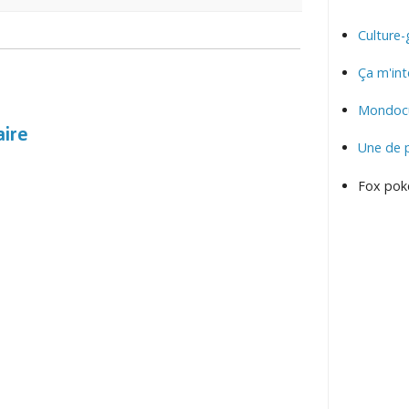
Culture-
Ça m'int
Mondocu
aire
Une de 
Fox pok