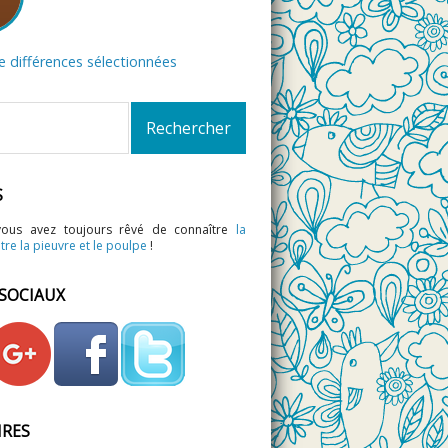
de différences sélectionnées
S
vous avez toujours rêvé de connaître
la
tre la pieuvre et le poulpe
!
 SOCIAUX
IRES