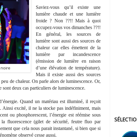
Saviez-vous qu’il existe une
lumière chaude et une lumière
froide ? Non ??!! Mais à quoi
occupez-vous vos dimanches ??!!
En général, les sources de
lumière sont aussi des sources de
chaleur car elles émettent de la
lumière par incandescence
(émission de lumière en raison
 noire
d’une élévation de température).
Mais il existe aussi des sources
s peu de chaleur. On parle alors de luminescence. Or,
e sont deux cas particuliers de luminescence.
’énergie. Quand un matériau est illuminé, il reçoit
 Ainsi excité, il ne la stocke pas indéfiniment, mais
cent ou phosphorescent, l’énergie est réémise sous
SÉLECTI
a fluorescence (gilet de sécurité, feutre fluo par
dement que cela nous parait instantané, si bien que si
phénomène observé cesse aussi.