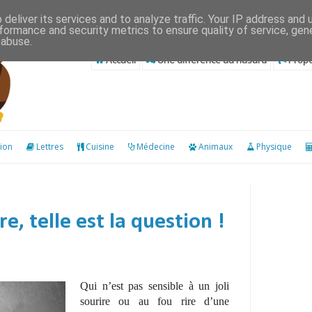
deliver its services and to analyze traffic. Your IP address and
formance and security metrics to ensure quality of service, ge
 abuse.
Accueil
Une différence au hasard
Propo
ion
Lettres
Cuisine
Médecine
Animaux
Physique
re, telle est la question !
Qui n’est pas sensible à un joli
sourire ou au fou rire d’une