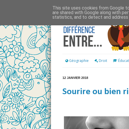
This site uses cookies from Google to 
are shared with Google along with per
statistics, and to detect and address
Géographie
Droit
Éducat
12 JANVIER 2018
Sourire ou bien ri