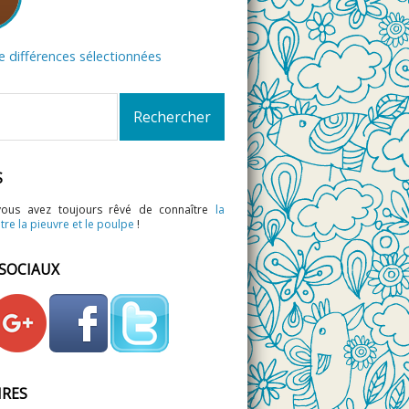
de différences sélectionnées
S
vous avez toujours rêvé de connaître
la
tre la pieuvre et le poulpe
!
 SOCIAUX
IRES