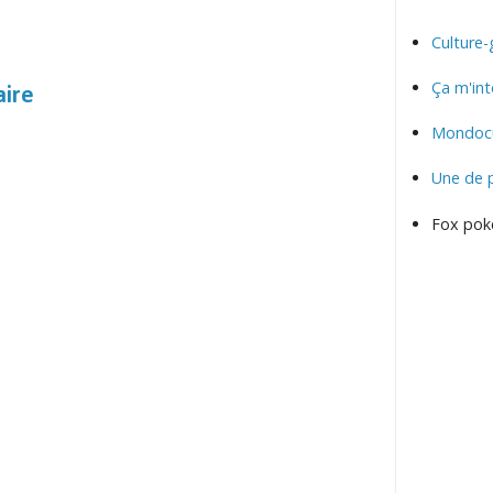
Culture-
Ça m'int
aire
Mondocu
Une de 
Fox pok