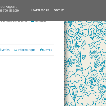
 user-agent
nerate usage
LEARN MORE
GOT IT
ser une différence
Contact
Maths
Informatique
Divers