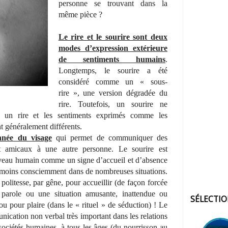
personne se trouvant dans la
même pièce ?
Le rire et le sourire sont deux
modes d’expression extérieure
de sentiments humains
.
Longtemps, le sourire a été
considéré comme un « sous-
rire », une version dégradée du
rire. Toutefois, un sourire ne
 un rire et les sentiments exprimés comme les
t généralement différents.
nnée du visage
qui permet de communiquer des
nt amicaux à une autre personne. Le sourire est
veau humain comme un signe d’accueil et d’absence
ou moins consciemment dans de nombreuses situations.
politesse, par gêne, pour accueillir (de façon forcée
parole ou une situation amusante, inattendue ou
SÉLECTI
r ou pour plaire (dans le « rituel » de séduction) ! Le
ication non verbal très important dans les relations
 sociétés humaines, à tous les âges (du nourrisson au