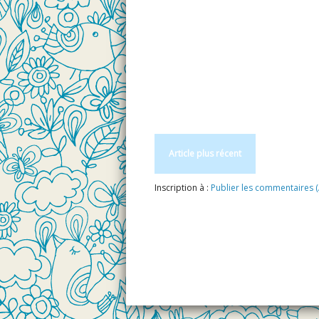
Article plus récent
Inscription à :
Publier les commentaires 