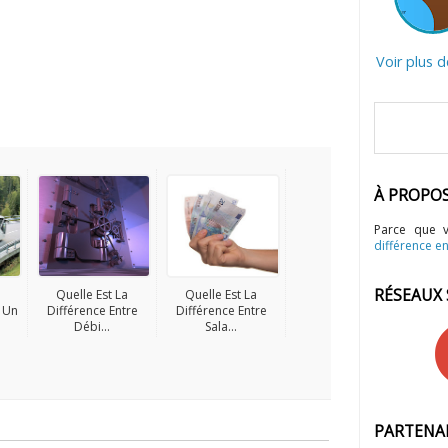
Voir plus 
À PROPO
Parce que 
différence en
RÉSEAUX
Quelle Est La
Quelle Est La
e Un
Différence Entre
Différence Entre
Débi...
Sala...
PARTENA