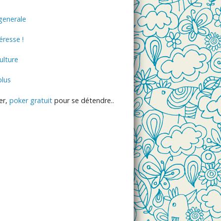
generale
éresse !
lture
plus
er,
poker gratuit
pour se détendre..