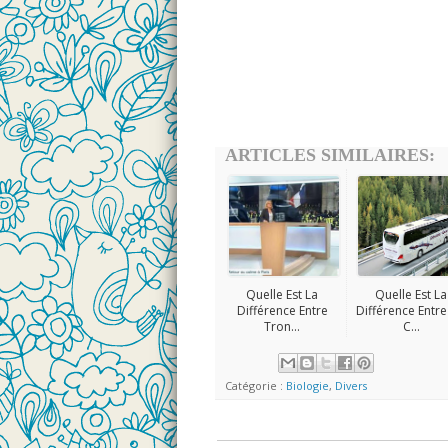
ARTICLES SIMILAIRES:
Quelle Est La
Quelle Est La
Différence Entre
Différence Entr
Tron...
C...
Catégorie :
Biologie
,
Divers