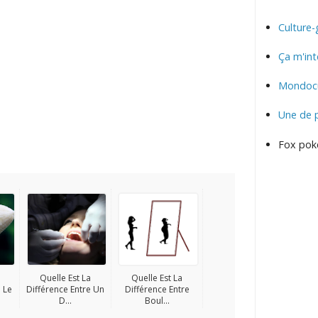
Culture-
Ça m'int
Mondocu
Une de 
Fox pok
Quelle Est La
Quelle Est La
 Le
Différence Entre Un
Différence Entre
D...
Boul...