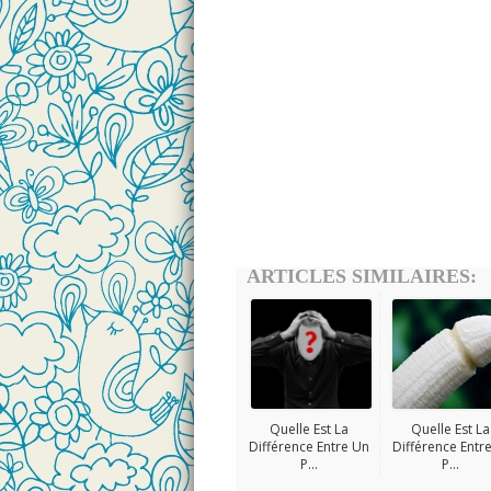
ARTICLES SIMILAIRES:
Quelle Est La
Quelle Est La
Différence Entre Un
Différence Entre
P...
P...