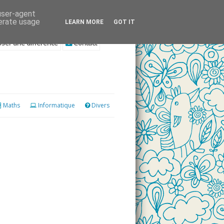
 user-agent
nerate usage
LEARN MORE
GOT IT
ser une différence
Contact
Maths
Informatique
Divers