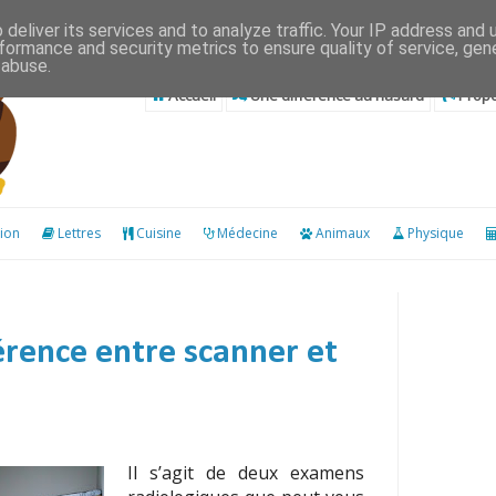
deliver its services and to analyze traffic. Your IP address and
formance and security metrics to ensure quality of service, ge
 abuse.
Accueil
Une différence au hasard
Propo
ion
Lettres
Cuisine
Médecine
Animaux
Physique
férence entre scanner et
Il s’agit de deux examens