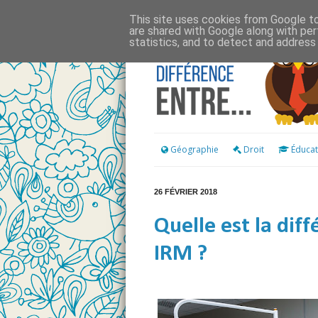
This site uses cookies from Google to 
are shared with Google along with per
statistics, and to detect and address
Géographie
Droit
Éducat
26 FÉVRIER 2018
Quelle est la dif
IRM ?