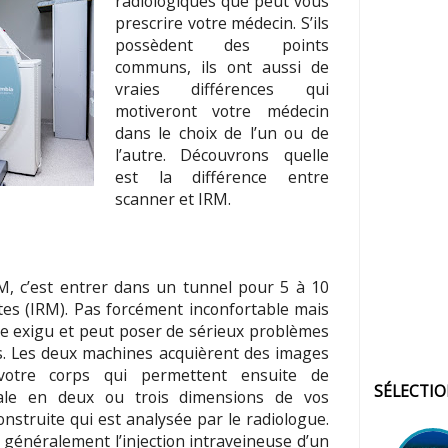
radiologiques que peut vous
prescrire votre médecin. S’ils
possèdent des points
communs, ils ont aussi de
vraies différences qui
motiveront votre médecin
dans le choix de l’un ou de
l’autre.
Découvrons quelle
est la différence entre
scanner et IRM.
, c’est entrer dans un tunnel pour 5 à 10
es (IRM). Pas forcément inconfortable mais
ste exigu et peut poser de sérieux problèmes
. Les deux machines acquièrent des images
otre corps qui permettent ensuite de
SÉLECTI
ale en deux ou trois dimensions de vos
onstruite qui est analysée par le radiologue.
généralement l’injection intraveineuse d’un