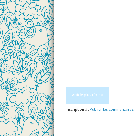
Article plus récent
Inscription à :
Publier les commentaires 