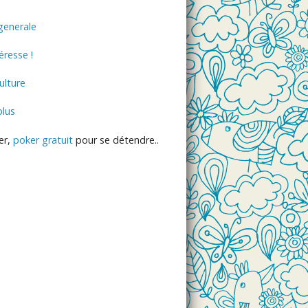
generale
éresse !
lture
plus
er,
poker gratuit
pour se détendre..