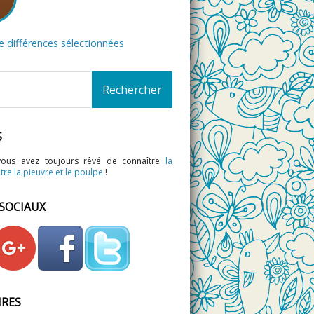
de différences sélectionnées
S
vous avez toujours rêvé de connaître
la
tre la pieuvre et le poulpe
!
 SOCIAUX
IRES