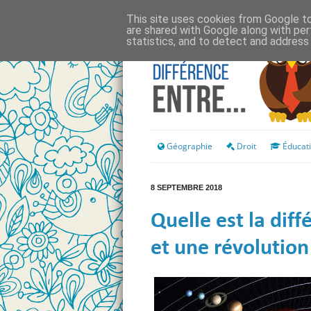
This site uses cookies from Google to 
are shared with Google along with per
statistics, and to detect and address
Géographie
Droit
Éducat
8 SEPTEMBRE 2018
Quelle est la dif
et une révolution