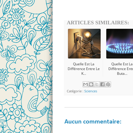
ARTICLES SIMILAIRES:
Quelle Est La
Quelle Est La
Différence Entre Le
Différence Ent
K...
Buta...
Catégorie :
Sciences
Aucun commentaire: