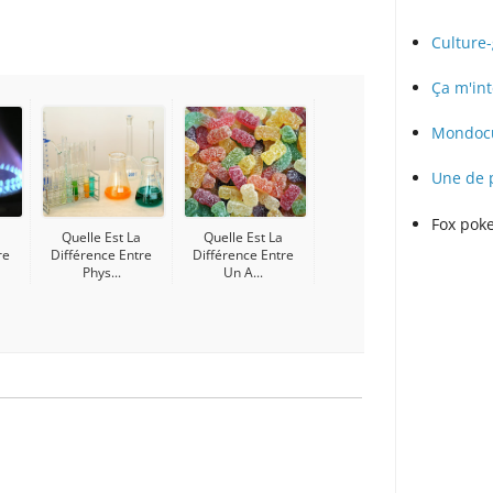
Culture
Ça m'int
Mondocu
Une de 
Fox pok
Quelle Est La
Quelle Est La
re
Différence Entre
Différence Entre
Phys...
Un A...