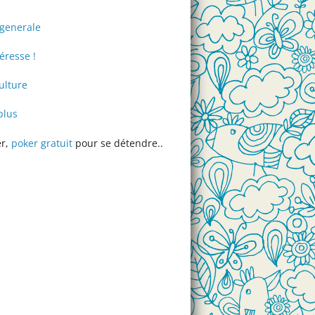
-generale
éresse !
lture
plus
er,
poker gratuit
pour se détendre..