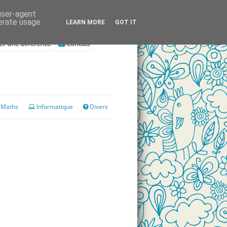
 user-agent
nerate usage
LEARN MORE
GOT IT
r une différence
Contact
Maths
Informatique
Divers