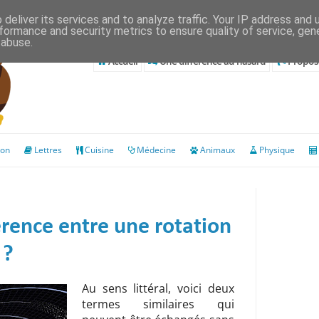
deliver its services and to analyze traffic. Your IP address and
formance and security metrics to ensure quality of service, ge
 abuse.
Accueil
Une différence au hasard
Propose
ion
Lettres
Cuisine
Médecine
Animaux
Physique
férence entre une rotation
 ?
Au sens littéral, voici deux
termes similaires qui