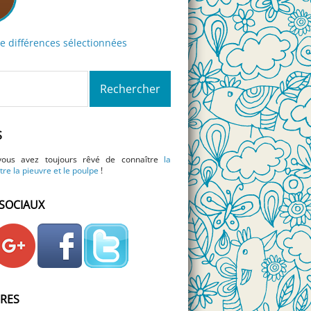
de différences sélectionnées
S
vous avez toujours rêvé de connaître
la
tre la pieuvre et le poulpe
!
SOCIAUX
IRES