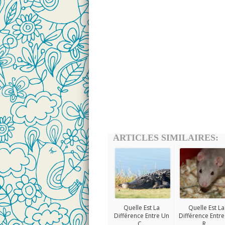
ARTICLES SIMILAIRES:
Quelle Est La
Quelle Est La
Différence Entre Un
Différence Entr
C...
R...