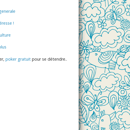
generale
éresse !
lture
plus
er,
poker gratuit
pour se détendre..