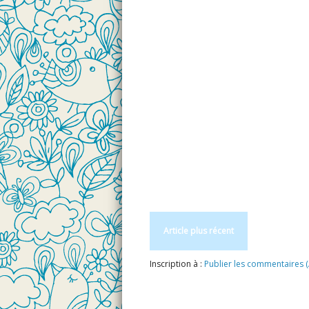
Article plus récent
Inscription à :
Publier les commentaires 