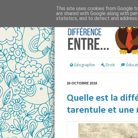
This site uses cookies from Google to 
are shared with Google along with per
statistics, and to detect and address
Géographie
Droit
Éducat
26 OCTOBRE 2018
Quelle est la dif
tarentule et une