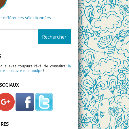
de différences sélectionnées
S
vous avez toujours rêvé de connaître
la
tre la pieuvre et le poulpe
!
 SOCIAUX
IRES