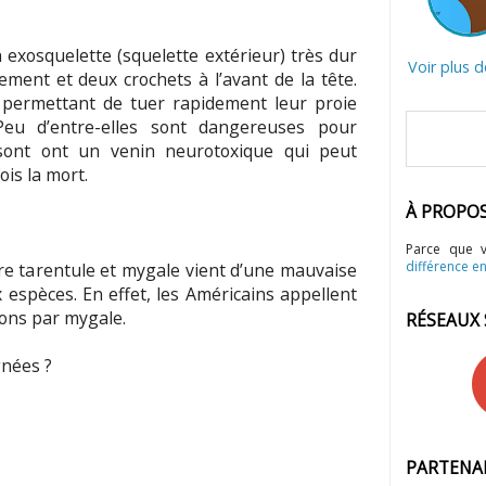
n exosquelette (squelette extérieur) très dur
Voir plus 
ement et deux crochets à l’avant de la tête.
r permettant de tuer rapidement leur proie
 Peu d’entre-elles sont dangereuses pour
 sont ont un venin neurotoxique qui peut
ois la mort.
À PROPO
Parce que 
différence en
re tarentule et mygale vient d’une mauvaise
espèces. En effet, les Américains appellent
nons par mygale.
RÉSEAUX
gnées ?
PARTENA