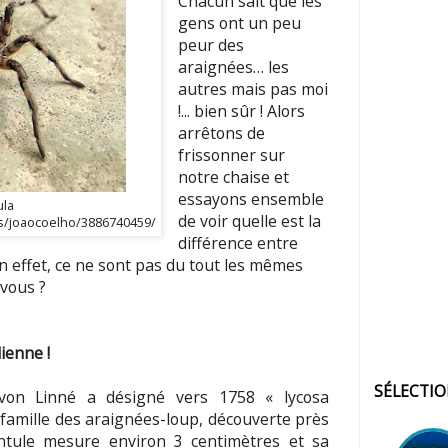
Chacun sait que les
gens ont un peu
peur des
araignées… les
autres mais pas moi
!... bien sûr ! Alors
arrêtons de
frissonner sur
notre chaise et
essayons ensemble
ula
de voir quelle est la
os/joaocoelho/3886740459/
différence entre
n effet, ce ne sont pas du tout les mêmes
-vous ?
lienne !
SÉLECTI
 von Linné a désigné vers 1758 « lycosa
 famille des araignées-loup, découverte près
entule mesure environ 3 centimètres et sa