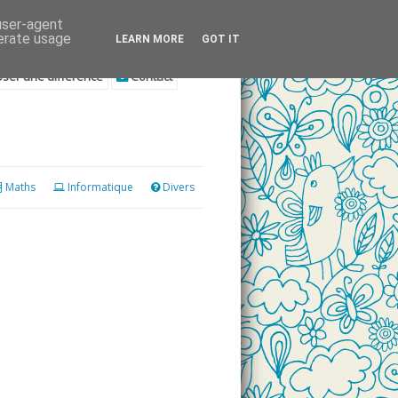
 user-agent
nerate usage
LEARN MORE
GOT IT
ser une différence
Contact
Maths
Informatique
Divers