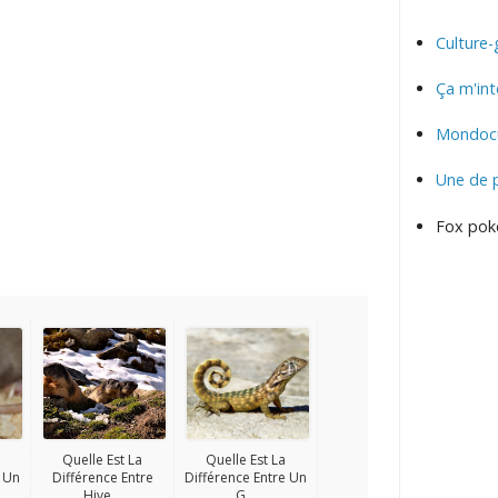
Culture-
Ça m'int
Mondocu
Une de 
Fox pok
Quelle Est La
Quelle Est La
e Un
Différence Entre
Différence Entre Un
Hive...
G...