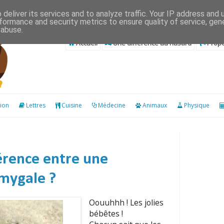
deliver its services and to analyze traffic. Your IP address and
formance and security metrics to ensure quality of service, ge
 abuse.
Accueil
Une différence au hasard
Propo
ion
Lettres
Cuisine
Médecine
Animaux
Physique
férence entre une
 mygale ?
Oouuhhh ! Les jolies
bébêtes !