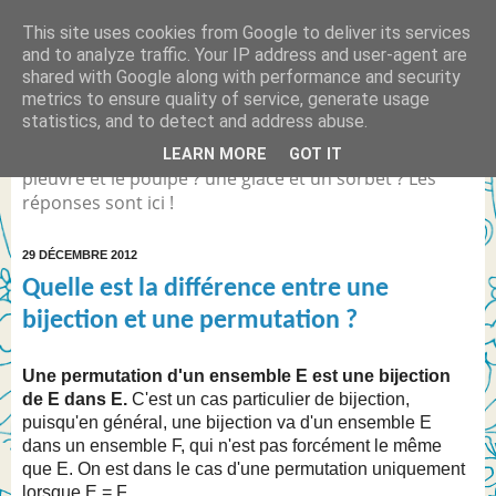
This site uses cookies from Google to deliver its services
Quelle est la différence
and to analyze traffic. Your IP address and user-agent are
shared with Google along with performance and security
entre... ?
metrics to ensure quality of service, generate usage
statistics, and to detect and address abuse.
Différence entre Coca Light et le Coca Zéro ? la
LEARN MORE
GOT IT
pieuvre et le poulpe ? une glace et un sorbet ? Les
réponses sont ici !
29 DÉCEMBRE 2012
Quelle est la différence entre une
bijection et une permutation ?
Une permutation d'un ensemble E est une bijection
de E dans E.
C'est un cas particulier de bijection,
puisqu'en général, une bijection va d'un ensemble E
dans un ensemble F, qui n'est pas forcément le même
que E.
On est dans le cas d'une permutation uniquement
lorsque E = F.