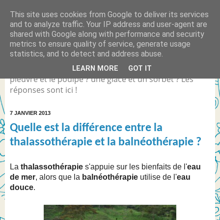
This site uses cookies from Google to deliver its services
Quelle est la différence
and to analyze traffic. Your IP address and user-agent are
shared with Google along with performance and security
entre... ?
metrics to ensure quality of service, generate usage
statistics, and to detect and address abuse.
Différence entre Coca Light et le Coca Zéro ? la
LEARN MORE
GOT IT
pieuvre et le poulpe ? une glace et un sorbet ? Les
réponses sont ici !
7 JANVIER 2013
Quelle est la différence entre la
thalassothérapie et la balnéothérapie ?
La
thalassothérapie
s'appuie sur les bienfaits de l'
eau
de mer
, alors que la
balnéothérapie
utilise de l'
eau
douce
.