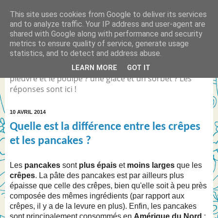
This site uses cookies from Google to deliver its services
Quelle est la différence
and to analyze traffic. Your IP address and user-agent are
shared with Google along with performance and security
entre... ?
metrics to ensure quality of service, generate usage
statistics, and to detect and address abuse.
Différence entre Coca Light et le Coca Zéro ? la
LEARN MORE
GOT IT
pieuvre et le poulpe ? une glace et un sorbet ? Les
réponses sont ici !
10 AVRIL 2014
Quelle est la différence entre les crêpes
et les pancakes ?
Les
pancakes
sont
plus épais
et
moins larges
que les
crêpes
. La pâte des pancakes est par ailleurs plus
épaisse que celle des crêpes, bien qu'elle soit à peu près
composée des mêmes ingrédients (par rapport aux
crêpes, il y a de la levure en plus). Enfin, les pancakes
sont principalement consommés en
Amérique du Nord
;