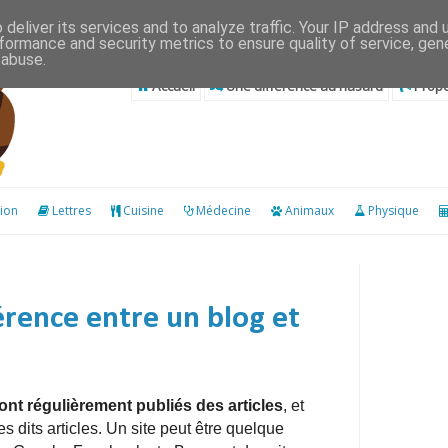
deliver its services and to analyze traffic. Your IP address and
formance and security metrics to ensure quality of service, ge
 abuse.
Accueil
Une différence au hasard
Propo
ion
Lettres
Cuisine
Médecine
Animaux
Physique
férence entre un blog et
sont régulièrement publiés des articles
, et
s dits articles. Un site peut être quelque