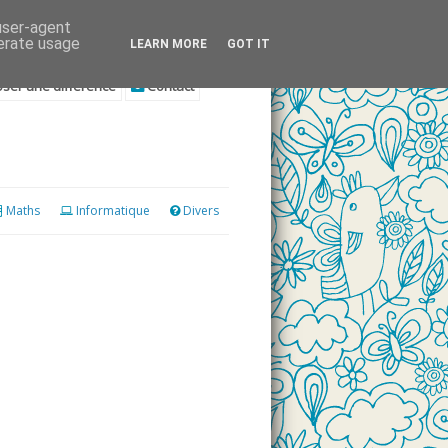
 user-agent
nerate usage
LEARN MORE
GOT IT
ser une différence
Contact
Maths
Informatique
Divers