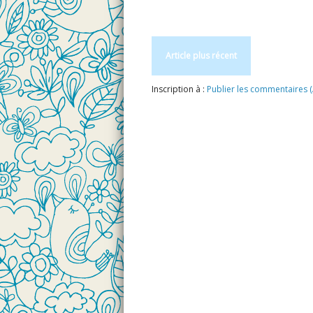
Article plus récent
Inscription à :
Publier les commentaires 