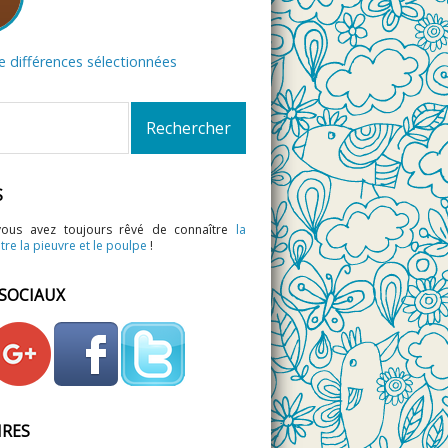
de différences sélectionnées
S
vous avez toujours rêvé de connaître
la
tre la pieuvre et le poulpe
!
 SOCIAUX
IRES