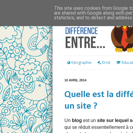
This site uses cookies from Google to 
are shared with Google along with per
statistics, and to detect and address
Géographie
Droit
Éducat
10 AVRIL 2014
Quelle est la dif
un site ?
Un
blog
est un
site sur lequel 
qui se réduit essentiellement à ce