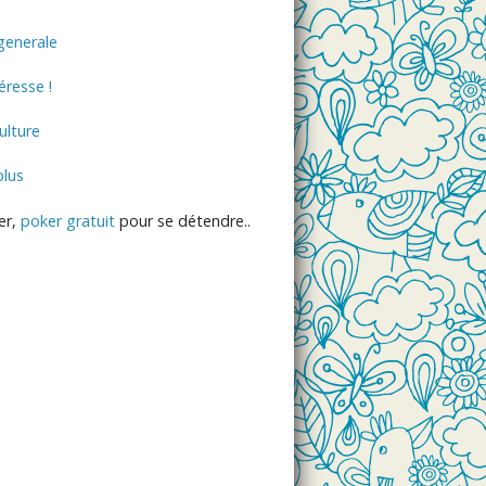
generale
éresse !
lture
plus
er,
poker gratuit
pour se détendre..