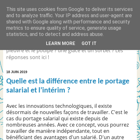
This site uses cookies from Google to deliver its services
Quelle est la différence
and to analyze traffic. Your IP address and user-agent are
shared with Google along with performance and security
entre... ?
metrics to ensure quality of service, generate usage
statistics, and to detect and address abuse.
Différence entre Coca Light et le Coca Zéro ? la
LEARN MORE
GOT IT
pieuvre et le poulpe ? une glace et un sorbet ? Les
réponses sont ici !
18 JUIN 2019
Quelle est la différence entre le portage
salarial et l’intérim ?
Avec les innovations technologiques, il existe
désormais de nouvelles façons de travailler. C'est le
cas du portage salarial qui existe depuis de
nombreuses années. Avec ce concept, vous pourrez
travailler de manière indépendante, tout en
bénéficiant des avantages d'un salarié. D'un autre