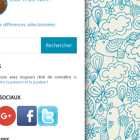
de différences sélectionnées
S
vous avez toujours rêvé de connaître
la
tre la pieuvre et le poulpe
!
 SOCIAUX
IRES