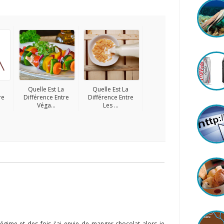
Quelle Est La
Quelle Est La
re
Différence Entre
Différence Entre
Véga...
Les ...
 régime et des fois j'ai envie de manger chocolat alors je