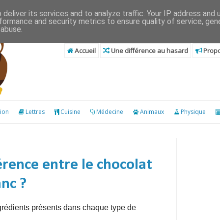
deliver its services and to analyze traffic. Your IP address and
formance and security metrics to ensure quality of service, ge
 abuse.
Accueil
Une différence au hasard
Propo
ion
Lettres
Cuisine
Médecine
Animaux
Physique
férence entre le chocolat
anc ?
ngrédients présents dans chaque type de