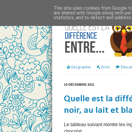
This site uses cookies from Google to 
are shared with Google along with per
statistics, and to detect and address
Géographie
Droit
Éducat
19 DÉCEMBRE 2011
Quelle est la dif
noir, au lait et bl
Le tableau suivant montre les i
chocolat.