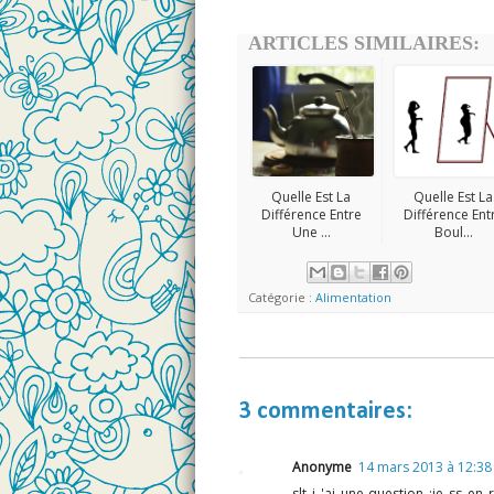
ARTICLES SIMILAIRES:
Quelle Est La
Quelle Est La
Différence Entre
Différence Ent
Une ...
Boul...
Catégorie :
Alimentation
3 commentaires:
Anonyme
14 mars 2013 à 12:38
slt j 'ai une question :je ss en