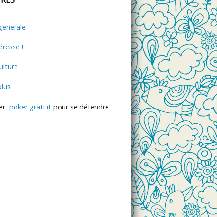
generale
éresse !
lture
plus
er,
poker gratuit
pour se détendre..