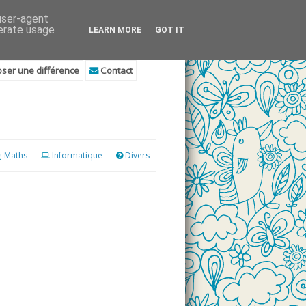
 user-agent
nerate usage
LEARN MORE
GOT IT
ser une différence
Contact
Maths
Informatique
Divers