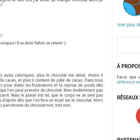
e?
Voir plus 
21
riques ! Il va donc falloir se retenir :)
À PROPO
 aussi caloriques, plus le chocolat est élevé, moins il
Parce que 
de cacao, et plus il contient de pâte de cacao. Dans tous
différence en
s pour éviter les frustrations et la reprise de poids dés
ué que l'on peut prendre du chocolat. Bien évidemment pas
arré. Mais le plaisir est tel, que le corps ne se sent pas
RÉSEAUX
is d'après dès que l'on fera un écart sur le chocolat. Alors
ec parcimonie du chocolat noir, très noir.
PARTENA