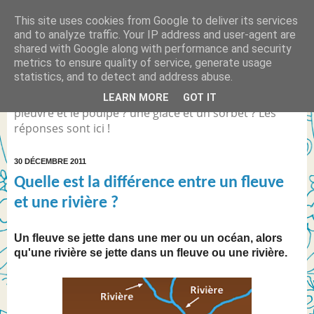
This site uses cookies from Google to deliver its services
Quelle est la différence
and to analyze traffic. Your IP address and user-agent are
shared with Google along with performance and security
entre... ?
metrics to ensure quality of service, generate usage
statistics, and to detect and address abuse.
Différence entre Coca Light et le Coca Zéro ? la
LEARN MORE
GOT IT
pieuvre et le poulpe ? une glace et un sorbet ? Les
réponses sont ici !
30 DÉCEMBRE 2011
Quelle est la différence entre un fleuve
et une rivière ?
Un fleuve se jette dans une mer ou un océan, alors
qu'une rivière se jette dans un fleuve ou une rivière.