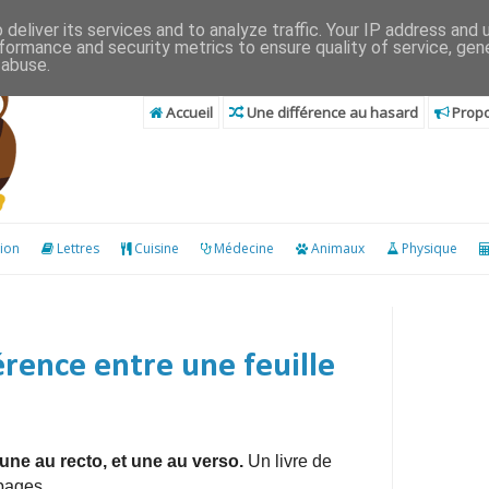
deliver its services and to analyze traffic. Your IP address and
formance and security metrics to ensure quality of service, ge
 abuse.
Accueil
Une différence au hasard
Propo
ion
Lettres
Cuisine
Médecine
Animaux
Physique
érence entre une feuille
 une au recto, et une au verso.
Un livre de
pages.