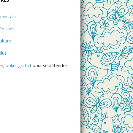
generale
éresse !
lture
plus
er,
poker gratuit
pour se détendre..