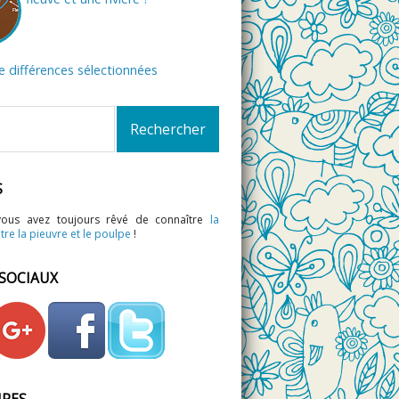
de différences sélectionnées
S
vous avez toujours rêvé de connaître
la
tre la pieuvre et le poulpe
!
 SOCIAUX
IRES