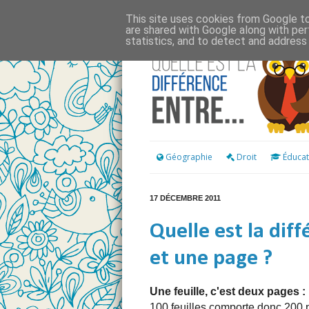
This site uses cookies from Google to 
are shared with Google along with per
statistics, and to detect and address
Géographie
Droit
Éducat
17 DÉCEMBRE 2011
Quelle est la diff
et une page ?
Une feuille, c'est deux pages :
100 feuilles comporte donc 200 