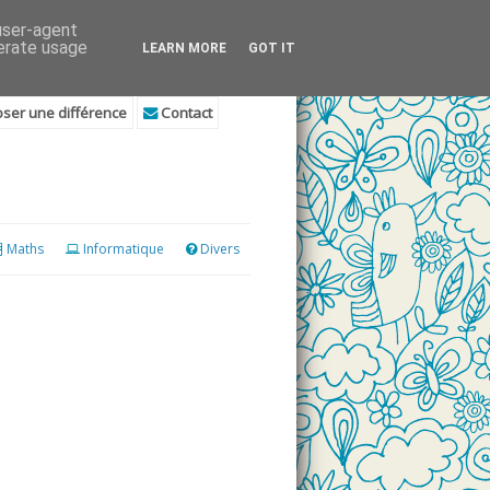
 user-agent
nerate usage
LEARN MORE
GOT IT
ser une différence
Contact
Maths
Informatique
Divers