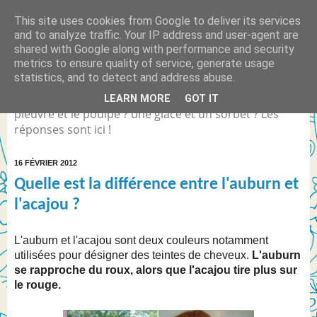
This site uses cookies from Google to deliver its services
Quelle est la différence
and to analyze traffic. Your IP address and user-agent are
shared with Google along with performance and security
entre... ?
metrics to ensure quality of service, generate usage
statistics, and to detect and address abuse.
Différence entre Coca Light et le Coca Zéro ? la
LEARN MORE
GOT IT
pieuvre et le poulpe ? une glace et un sorbet ? Les
réponses sont ici !
16 FÉVRIER 2012
Quelle est la différence entre l'auburn et
l'acajou ?
L'auburn et l'acajou sont deux couleurs notamment
utilisées pour désigner des teintes de cheveux.
L'auburn
se rapproche du roux, alors que l'acajou tire plus sur
le rouge.