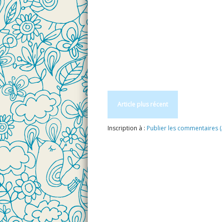
Article plus récent
Inscription à :
Publier les commentaires 