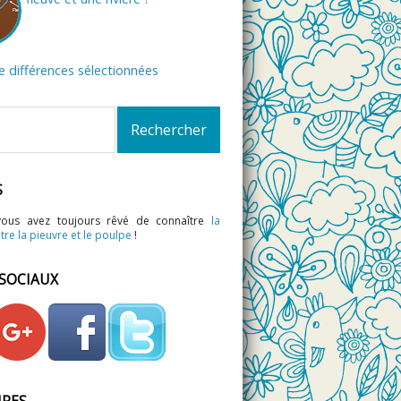
de différences sélectionnées
S
vous avez toujours rêvé de connaître
la
tre la pieuvre et le poulpe
!
 SOCIAUX
IRES