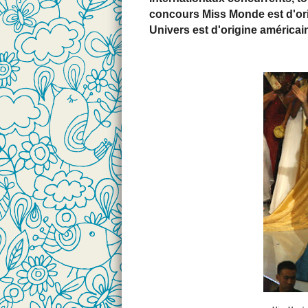
concours Miss Monde est d'ori
Univers est d'origine américai