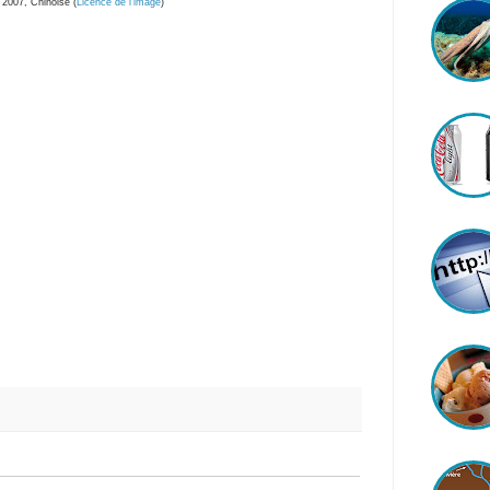
2007, Chinoise (
Licence de l'image
)