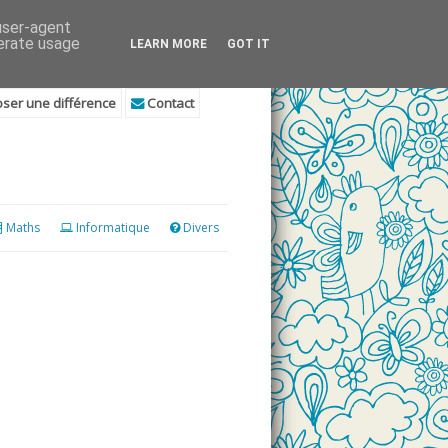
 user-agent
nerate usage
LEARN MORE
GOT IT
ser une différence
Contact
Maths
Informatique
Divers