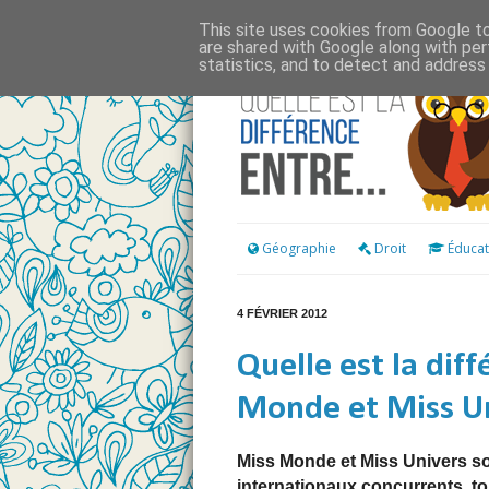
This site uses cookies from Google to 
are shared with Google along with per
statistics, and to detect and address
Géographie
Droit
Éducat
4 FÉVRIER 2012
Quelle est la dif
Monde et Miss Un
Miss Monde et Miss Univers s
internationaux concurrents, t