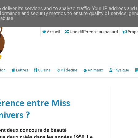
deliver its services and to analyze traffic. Your IP address and
formance and security metrics to ensure quality of service, ge
 abuse.
Accueil
Une différence au hasard
Propo
ion
Lettres
Cuisine
Médecine
Animaux
Physique
férence entre Miss
ivers ?
ont deux concours de beauté
ous deux créés dans les années 1950. Le