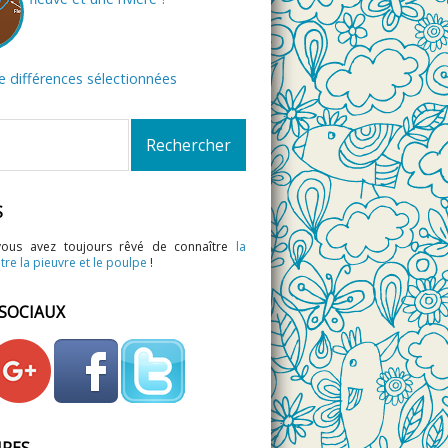
de différences sélectionnées
S
vous avez toujours rêvé de connaître
la
tre la pieuvre et le poulpe
!
 SOCIAUX
IRES