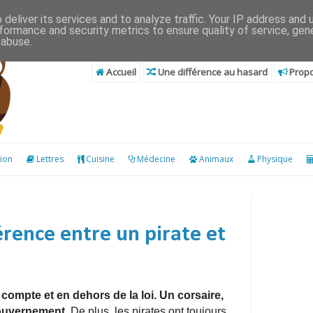
deliver its services and to analyze traffic. Your IP address and
formance and security metrics to ensure quality of service, ge
 abuse.
Accueil
Une différence au hasard
Propo
ion
Lettres
Cuisine
Médecine
Animaux
Physique
férence entre un pirate et
e compte et
en dehors de la loi. U
n
corsaire,
gouvernement.
De plus, l
es pirates ont toujours