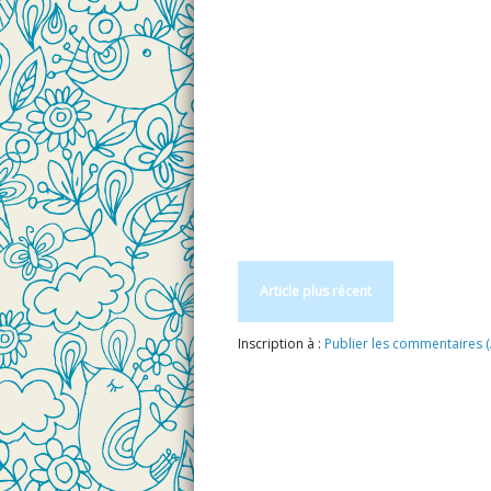
Article plus récent
Inscription à :
Publier les commentaires 