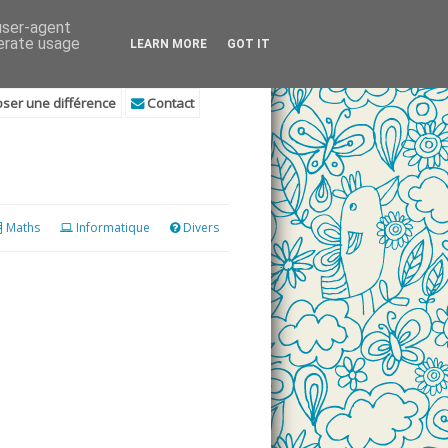
 user-agent
nerate usage
LEARN MORE
GOT IT
ser une différence
Contact
Maths
Informatique
Divers