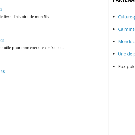
15
Culture-
e livre d'histoire de mon fils
Ça m'int
:05
Mondocu
er utile pour mon exercice de francais
Une de 
Fox pok
:58