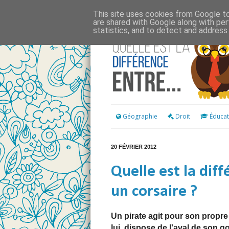
This site uses cookies from Google to 
are shared with Google along with per
statistics, and to detect and address
Géographie
Droit
Éducat
20 FÉVRIER 2012
Quelle est la dif
un corsaire ?
Un pirate agit pour son propr
lui, dispose de l'aval de son 