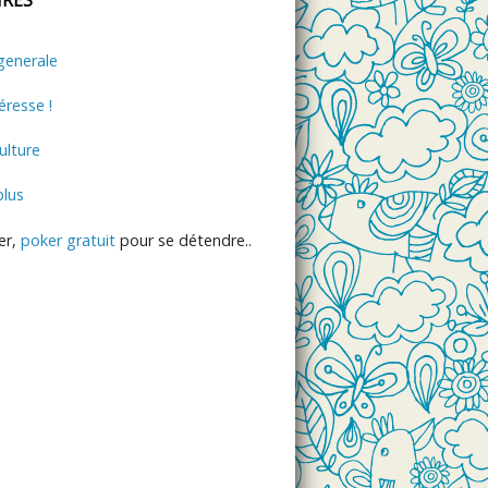
generale
éresse !
lture
plus
er,
poker gratuit
pour se détendre..