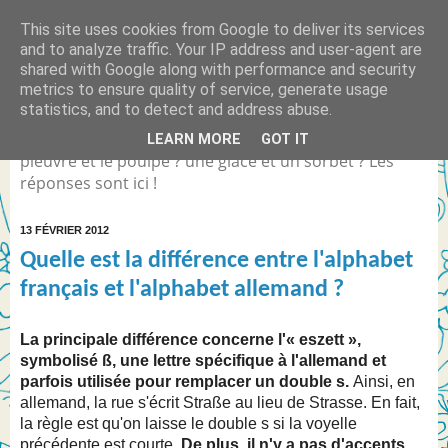
This site uses cookies from Google to deliver its services
Quelle est la différence
and to analyze traffic. Your IP address and user-agent are
shared with Google along with performance and security
entre... ?
metrics to ensure quality of service, generate usage
statistics, and to detect and address abuse.
Différence entre Coca Light et le Coca Zéro ? la
LEARN MORE
GOT IT
pieuvre et le poulpe ? une glace et un sorbet ? Les
réponses sont ici !
13 FÉVRIER 2012
Quelle est la différence entre l'alphabet
français et l'alphabet allemand ?
La principale différence concerne l'« eszett »,
symbolisé ß, une lettre spécifique à l'allemand et
parfois utilisée pour remplacer un double s.
Ainsi, en
allemand, la rue s'écrit Straße au lieu de Strasse. En fait,
la règle est qu'on laisse le double s si la voyelle
précédente est courte.
De plus, il n'y a pas d'accents