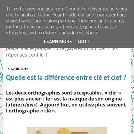
This site uses cookies from Google to deliver its services
Quelle est la différence
and to analyze traffic. Your IP address and user-agent are
shared with Google along with performance and security
entre... ?
metrics to ensure quality of service, generate usage
statistics, and to detect and address abuse.
Différence entre Coca Light et le Coca Zéro ? la
LEARN MORE
GOT IT
pieuvre et le poulpe ? une glace et un sorbet ? Les
réponses sont ici !
18 AVRIL 2012
Quelle est la différence entre clé et clef ?
Les deux orthographes sont acceptables. « clef »
est plus ancien : le f est la marque de son origine
latine (
clavis
). Aujourd'hui, on utilise plus souvent
l'orthographe
«
clé
»
.