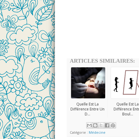
ARTICLES SIMILAIRES:
Quelle Est La
Quelle Est La
Différence Entre Un
Différence Ent
D...
Boul...
Catégorie :
Médecine