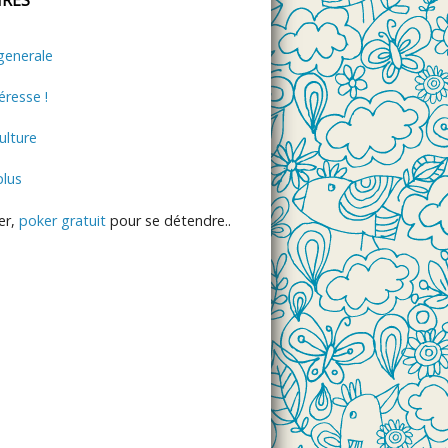
generale
éresse !
lture
plus
er,
poker gratuit
pour se détendre..