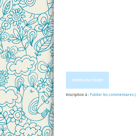
Article plus récent
Inscription à :
Publier les commentaires 