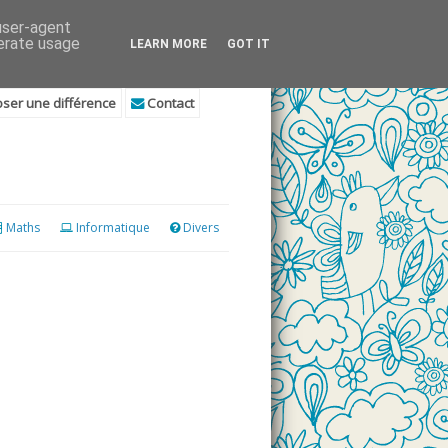
 user-agent
nerate usage
LEARN MORE
GOT IT
ser une différence
Contact
Maths
Informatique
Divers