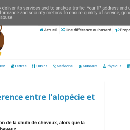
deliver its services and to analyze traffic. Your IP address and
formance and security metrics to ensure quality of service, ge
 abuse.
Accueil
Une différence au hasard
Propo
ion
Lettres
Cuisine
Médecine
Animaux
Physique
érence entre l'alopécie et
ion de la chute de cheveux, alors que la
cheveux.