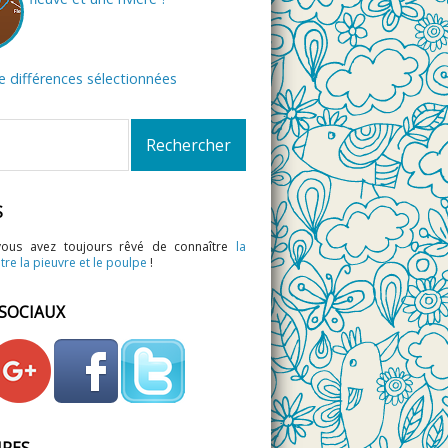
de différences sélectionnées
S
vous avez toujours rêvé de connaître
la
tre la pieuvre et le poulpe
!
 SOCIAUX
IRES