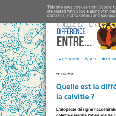
This site uses cookies from Google to 
are shared with Google along with per
statistics, and to detect and address
Géographie
Droit
Éducat
21 JUIN 2012
Quelle est la diff
la calvitie ?
L'alopécie désigne l'accélérat
calvitie désigne l'absence de 