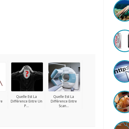
Quelle Est La
Quelle Est La
re
Différence Entre Un
Différence Entre
P...
Scan...