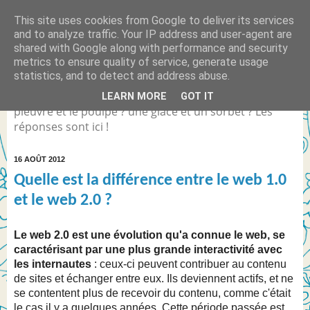
This site uses cookies from Google to deliver its services
Quelle est la différence
and to analyze traffic. Your IP address and user-agent are
shared with Google along with performance and security
entre... ?
metrics to ensure quality of service, generate usage
statistics, and to detect and address abuse.
Différence entre Coca Light et le Coca Zéro ? la
LEARN MORE
GOT IT
pieuvre et le poulpe ? une glace et un sorbet ? Les
réponses sont ici !
16 AOÛT 2012
Quelle est la différence entre le web 1.0
et le web 2.0 ?
Le web 2.0 est une évolution qu'a connue le web, se
caractérisant par une plus grande interactivité avec
les internautes
: ceux-ci peuvent contribuer au contenu
de sites et échanger entre eux. Ils deviennent actifs, et ne
se contentent plus de recevoir du contenu, comme c'était
le cas il y a quelques années. Cette période passée est