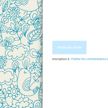
Article plus récent
Inscription à :
Publier les commentaires 