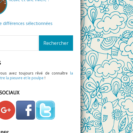
de différences sélectionnées
S
vous avez toujours rêvé de connaître
la
tre la pieuvre et le poulpe
!
 SOCIAUX
IRES