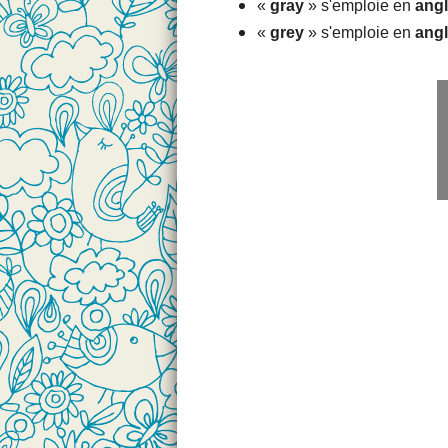
«
gray
» s'emploie en
angl
«
grey
» s'emploie en
angl