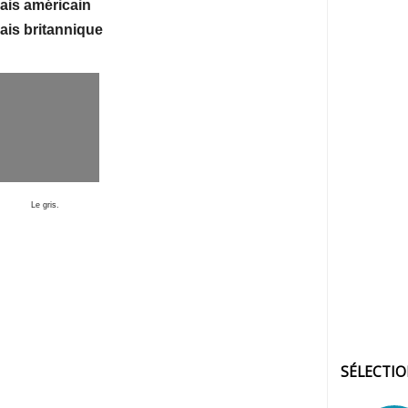
ais américain
ais britannique
Le gris.
SÉLECTI