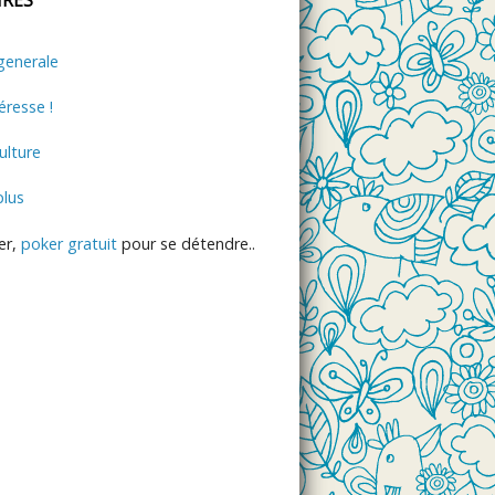
generale
éresse !
lture
plus
er,
poker gratuit
pour se détendre..