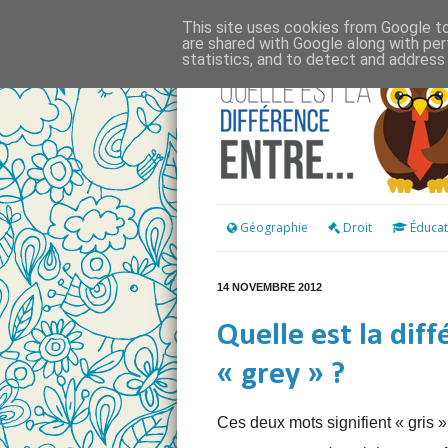
This site uses cookies from Google to 
are shared with Google along with per
statistics, and to detect and address
Géographie
Droit
Éducat
14 NOVEMBRE 2012
Quelle est la diff
« grey » ?
Ces deux mots signifient « gris »