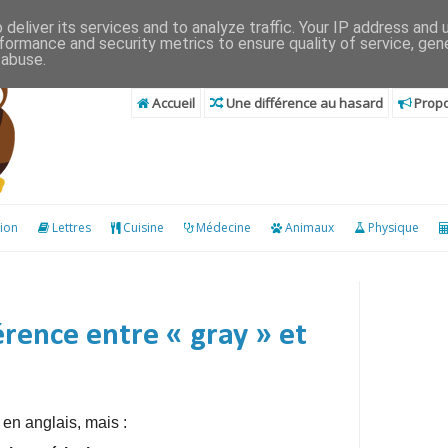
deliver its services and to analyze traffic. Your IP address and
formance and security metrics to ensure quality of service, ge
 abuse.
Accueil
Une différence au hasard
Propo
ion
Lettres
Cuisine
Médecine
Animaux
Physique
érence entre « gray » et
 en anglais, mais :