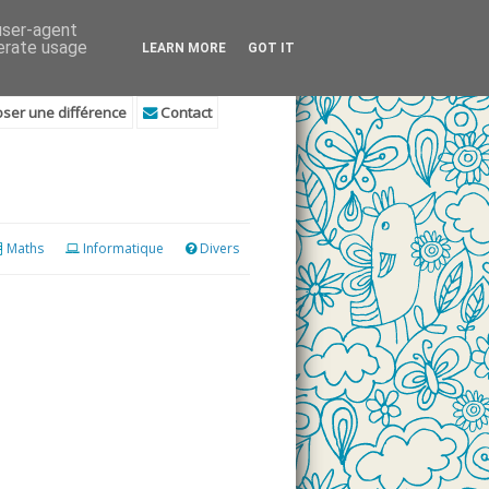
 user-agent
nerate usage
LEARN MORE
GOT IT
ser une différence
Contact
Maths
Informatique
Divers