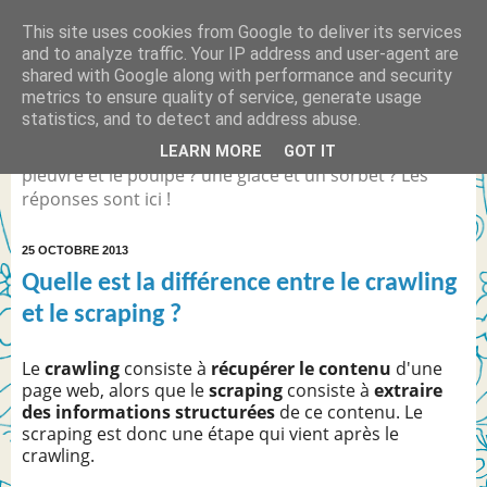
This site uses cookies from Google to deliver its services
Quelle est la différence
and to analyze traffic. Your IP address and user-agent are
shared with Google along with performance and security
entre... ?
metrics to ensure quality of service, generate usage
statistics, and to detect and address abuse.
Différence entre Coca Light et le Coca Zéro ? la
LEARN MORE
GOT IT
pieuvre et le poulpe ? une glace et un sorbet ? Les
réponses sont ici !
25 OCTOBRE 2013
Quelle est la différence entre le crawling
et le scraping ?
Le
crawling
consiste à
récupérer le contenu
d'une
page web, alors que le
scraping
consiste à
extraire
des informations structurées
de ce contenu. Le
scraping est donc une étape qui vient après le
crawling.