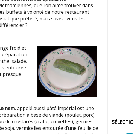
vietnamiennes, que l’on aime trouver dans
les buffets à volonté de notre restaurant
asiatique préféré, mais savez- vous les
différencier ?
ge froid et
e préparation
nthe, salade,
tes entourée
et presque
Le nem
, appelé aussi pâté impérial est une
préparation à base de viande (poulet, porc)
ou de crustacés (crabe, crevettes), germes
SÉLECTI
de soja, vermicelles entourée d’une feuille de