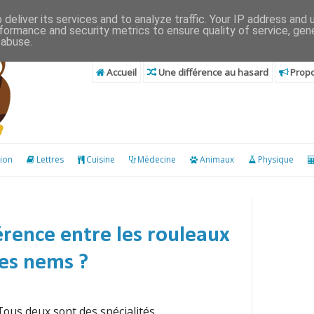
deliver its services and to analyze traffic. Your IP address and
formance and security metrics to ensure quality of service, ge
 abuse.
Accueil
Une différence au hasard
Propo
ion
Lettres
Cuisine
Médecine
Animaux
Physique
férence entre les rouleaux
les nems ?
Tous deux sont des spécialités