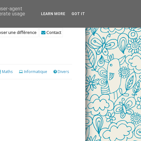
 user-agent
nerate usage
LEARN MORE
GOT IT
ser une différence
Contact
Maths
Informatique
Divers