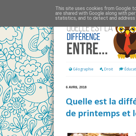
This site uses cookies from Google to 
are shared with Google along with per
statistics, and to detect and address
Géographie
Droit
Éducat
6 AVRIL 2018
Quelle est la dif
de printemps et 