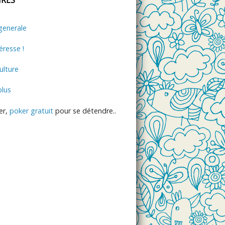
generale
éresse !
lture
plus
er,
poker gratuit
pour se détendre..