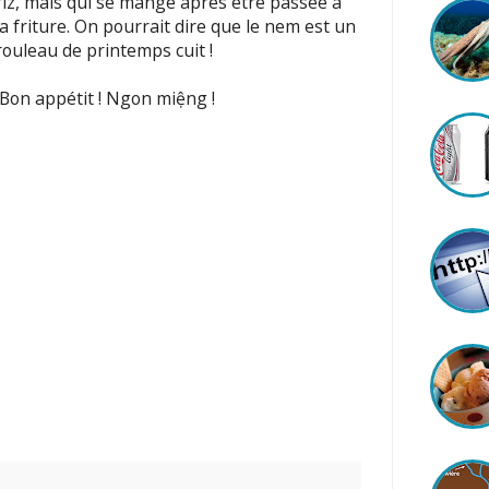
riz, mais qui se mange après être passée à
la friture. On pourrait dire que le nem est un
rouleau de printemps cuit !
Bon appétit ! Ngon miệng !