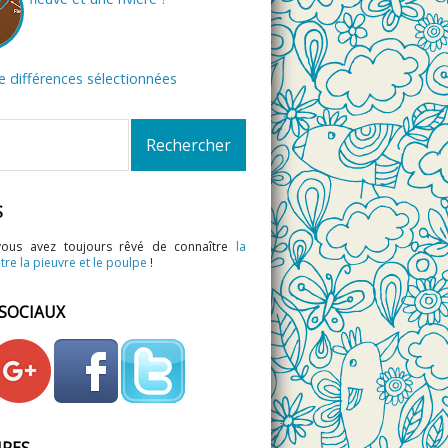
de différences sélectionnées
S
vous avez toujours rêvé de connaître
la
tre la pieuvre et le poulpe
!
 SOCIAUX
IRES