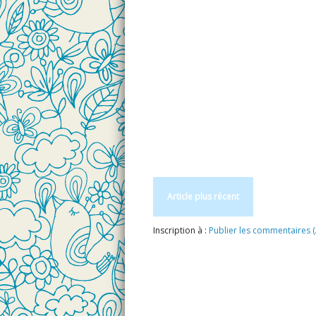
Article plus récent
Inscription à :
Publier les commentaires 