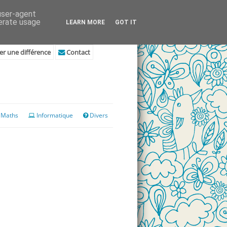
 user-agent
nerate usage
LEARN MORE
GOT IT
r une différence
Contact
Maths
Informatique
Divers