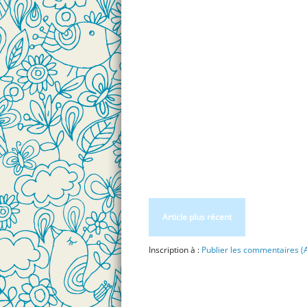
Article plus récent
Inscription à :
Publier les commentaires (