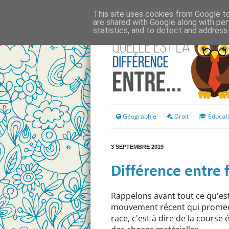
This site uses cookies from Google to 
are shared with Google along with per
statistics, and to detect and address
Géographie
Droit
Éducat
3 SEPTEMBRE 2019
Différence entre
Rappelons avant tout ce qu'est 
mouvement récent qui promeut 
race, c'est à dire de la course