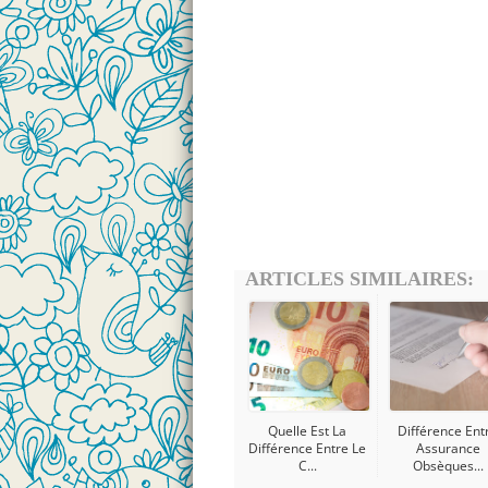
ARTICLES SIMILAIRES:
Quelle Est La
Différence Ent
Différence Entre Le
Assurance
C...
Obsèques...