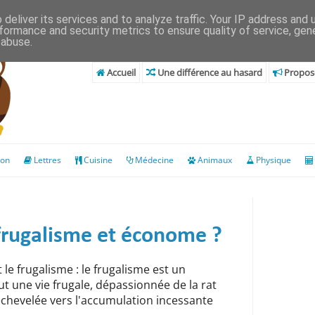
deliver its services and to analyze traffic. Your IP address and
formance and security metrics to ensure quality of service, ge
 abuse.
Accueil
Une différence au hasard
Propose
ion
Lettres
Cuisine
Médecine
Animaux
Physique
 frugalisme et économe ?
le frugalisme : le frugalisme est un
une vie frugale, dépassionnée de la rat
 échevelée vers l'accumulation incessante