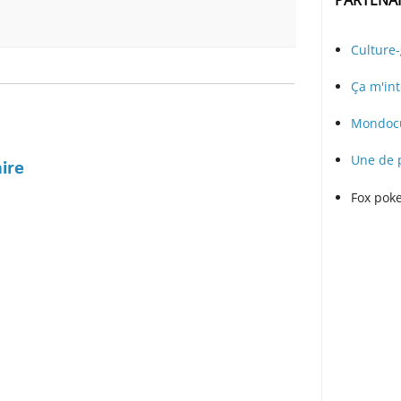
Culture
Ça m'int
Mondocu
Une de 
ire
Fox pok