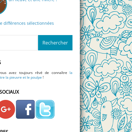
de différences sélectionnées
S
vous avez toujours rêvé de connaître
la
tre la pieuvre et le poulpe
!
SOCIAUX
IRES