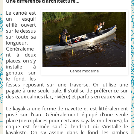
Une différence d’architecture…
Le canoë est
un esquif
effilé ouvert
sur le dessus
sur toute sa
longueur.
Généraleme
nt à deux
places, on s’y
installe à
Canoë moderne
genoux sur
le fond, les
fesses reposant sur une traverse. On utilise une
pagaie à une seule pale. Il s’utilise de préférence sur
des eaux calmes (lac, rivière) et parfois en eaux vives.
Le kayak a une forme de navette et est littéralement
posé sur l’eau. Généralement équipé d’une seule
place (deux places pour certains kayaks modernes), la
coque est fermée sauf à l’endroit où s’installe le
kayakiste. On s’y assoie dans le fond, les jambes