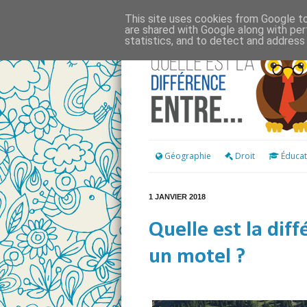
This site uses cookies from Google to 
are shared with Google along with per
statistics, and to detect and address
Géographie
Droit
Éducat
1 JANVIER 2018
Quelle est la dif
un motel ?