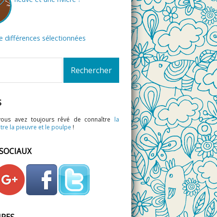
de différences sélectionnées
S
vous avez toujours rêvé de connaître
la
tre la pieuvre et le poulpe
!
 SOCIAUX
IRES