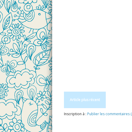
Article plus récent
Inscription à :
Publier les commentaires 