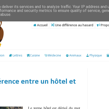
deliver its services and to analyze traffic. Your IP address and
formance and security metrics to ensure quality of service, ge
 abuse.
Accueil
Une différence au hasard
Propo
ion
Lettres
Cuisine
Médecine
Animaux
Physique
férence entre un hôtel et
Le terme hôtel est dérivé du mot