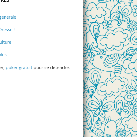
generale
éresse !
lture
plus
er,
poker gratuit
pour se détendre..