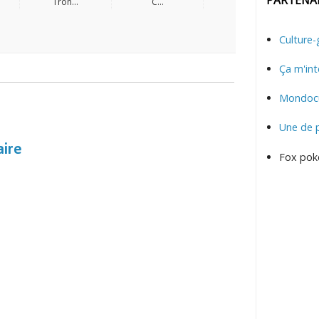
Tron...
C...
Culture-
Ça m'int
Mondocu
Une de 
aire
Fox pok