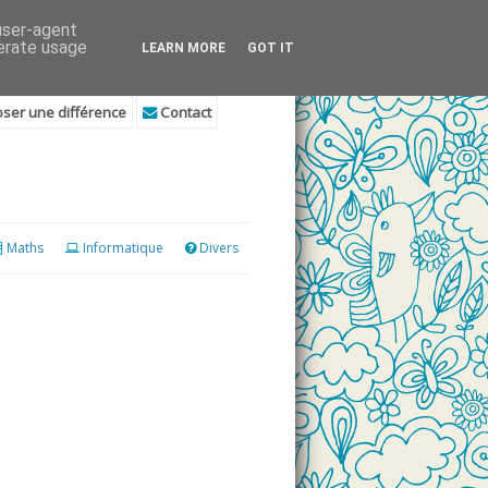
 user-agent
nerate usage
LEARN MORE
GOT IT
ser une différence
Contact
Maths
Informatique
Divers